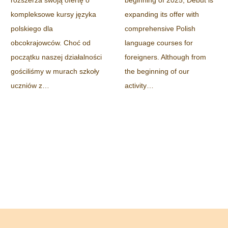
rozszerza swoją ofertę o
beginning of 2025, Début is
kompleksowe kursy języka
expanding its offer with
polskiego dla
comprehensive Polish
obcokrajowców. Choć od
language courses for
początku naszej działalności
foreigners. Although from
gościliśmy w murach szkoły
the beginning of our
uczniów z…
activity…