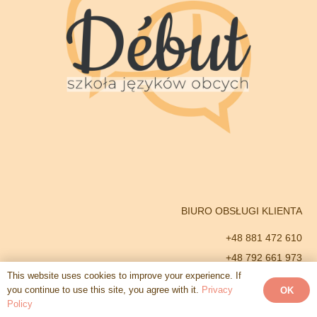
BIURO OBSŁUGI KLIENTA
+48 881 472 610
+48 792 661 973
This website uses cookies to improve your experience. If
GODZINY PRACY BIURA
you continue to use this site, you agree with it.
Privacy
OK
Policy
od poniedziałku do soboty