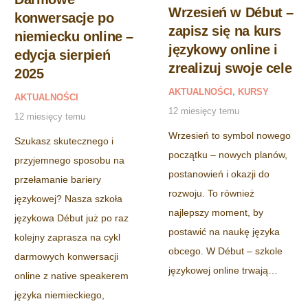
Wrzesień w Début –
konwersacje po
zapisz się na kurs
niemiecku online –
językowy online i
edycja sierpień
zrealizuj swoje cele
2025
AKTUALNOŚCI
,
KURSY
AKTUALNOŚCI
12 miesięcy temu
12 miesięcy temu
Wrzesień to symbol nowego
Szukasz skutecznego i
początku – nowych planów,
przyjemnego sposobu na
postanowień i okazji do
przełamanie bariery
rozwoju. To również
językowej? Nasza szkoła
najlepszy moment, by
językowa Début już po raz
postawić na naukę języka
kolejny zaprasza na cykl
obcego. W Début – szkole
darmowych konwersacji
językowej online trwają…
online z native speakerem
języka niemieckiego,