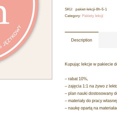
16h
SKU:
pakiet-lekcji-8h-5-1
|
Category:
Pakiety lekcji
-10%
Description
Kupując lekcje w pakiecie d
– rabat 10%,
– zajęcia 1:1 na żywo z lekt
– plan nauki dostosowany d
– materiały do pracy własnej
– naukę opartą na materiała