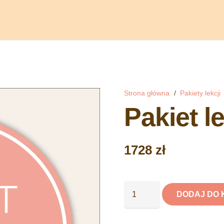
Strona główna
/
Pakiety lekcji
Pakiet l
1728
zł
ilość
DODAJ DO 
Pakiet
lekcji