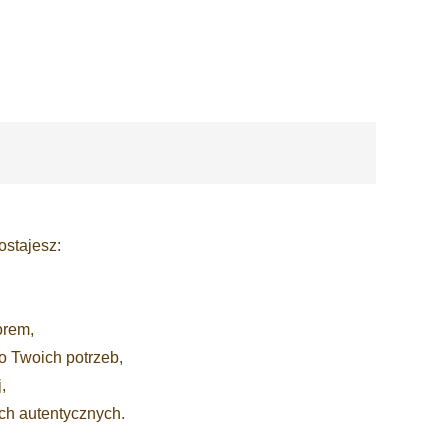
ostajesz:
orem,
o Twoich potrzeb,
,
ch autentycznych.