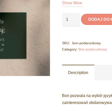
Show More
ilość
DODAJ DO 
Bon
podarunkowy
SKU:
bon-podarunkowy
Category:
Bon podarunkowy
Description
Bon pozwala na wybór języka
zainteresowań obdarowywan