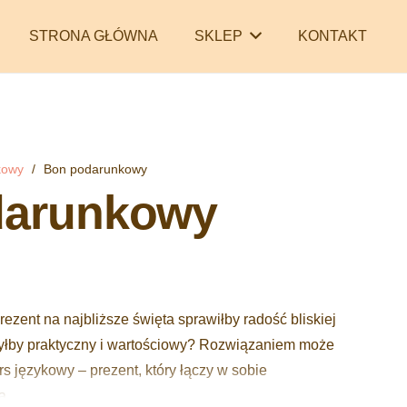
STRONA GŁÓWNA
SKLEP
KONTAKT
kowy
/
Bon podarunkowy
darunkowy
rezent na najbliższe święta sprawiłby radość bliskiej
byłby praktyczny i wartościowy? Rozwiązaniem może
 językowy – prezent, który łączy w sobie
ą.