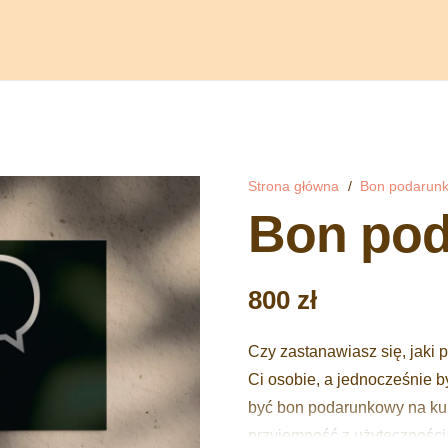
Strona główna
/
Bon podarun
Bon po
800
zł
Czy zastanawiasz się, jaki p
Ci osobie, a jednocześnie 
być bon podarunkowy na kurs
przyjemność z użyteczności