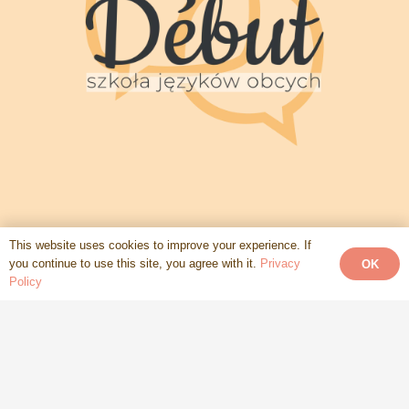
This website uses cookies to improve your experience. If
BIURO OBSŁUGI KLIENTA
you continue to use this site, you agree with it.
Privacy
OK
+48 881 472 610
Policy
+48 792 661 973
GODZINY PRACY BIURA
od poniedziałku do soboty
od 8.00 do 20.00