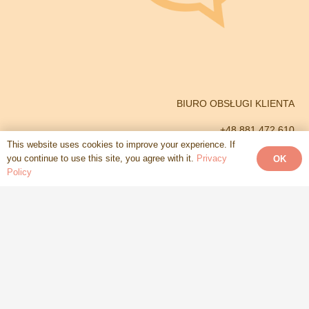
BIURO OBSŁUGI KLIENTA
+48 881 472 610
This website uses cookies to improve your experience. If
+48 792 661 973
you continue to use this site, you agree with it.
Privacy
OK
Policy
GODZINY PRACY BIURA
od poniedziałku do soboty
od 8.00 do 20.00
e-mail
debut.szkola@gmail.com
konto bankowe