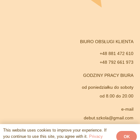
BIURO OBSŁUGI KLIENTA
+48 881 472 610
+48 792 661 973
GODZINY PRACY BIURA
od poniedziałku do soboty
od 8.00 do 20.00
e-mail
debut.szkola@gmail.com
konto bankowe
This website uses cookies to improve your experience. If
39102052260000600206856209
you continue to use this site, you agree with it.
Privacy
OK